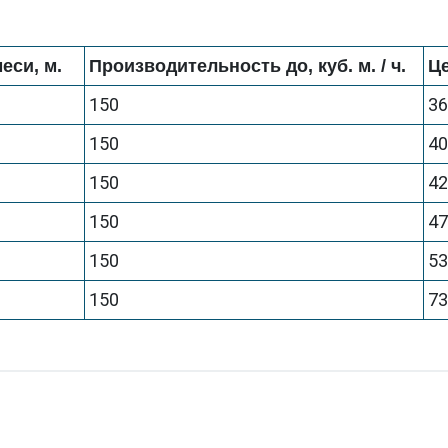
еси, м.
Производительность до, куб. м. / ч.
Це
150
3
150
4
150
4
150
4
150
5
150
7