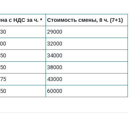
на с НДС за ч. *
Стоимость смены, 8 ч. (7+1)
630
29000
000
32000
250
34000
750
38000
375
43000
350
60000